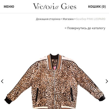
МЕНЮ
КОШИК (
0
)
Домашня сторінка
>
Магазин
>
Бомбер PINK-LEOPARD
< Повернутись до каталогу