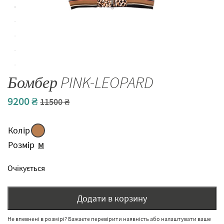
Бомбер PINK-LEOPARD
9200
₴
Original
Current
11500
₴
price
price
was:
is:
Колір
11500 ₴.
9200 ₴.
Розмір
M
Очікується
Додати в корзину
Не впевнені в розмірі? Бажаєте перевірити наявність або налаштувати ваше