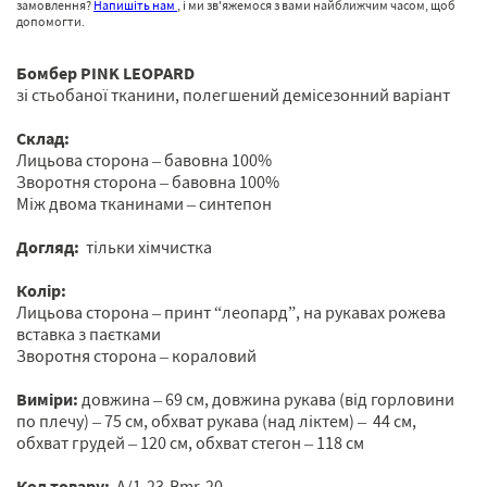
замовлення?
Напишіть нам
, і ми зв'яжемося з вами найближчим часом, щоб
допомогти.
Бомбер PINK
LEOPARD
зі стьобаної тканини, полегшений демісезонний варіант
Склад:
Лицьова сторона – бавовна 100%
Зворотня сторона – бавовна 100%
Між двома тканинами – синтепон
Догляд:
тільки хімчистка
Колір:
Лицьова сторона –
принт “леопард”, на рукавах рожева
вставка з паєтками
Зворотня сторона – кораловий
Виміри:
довжина – 69 см, довжина рукава (від горловини
по плечу) – 75 см, обхват рукава (над ліктем) – 44 см,
обхват грудей – 120 см, обхват стегон – 118 см
Код товару:
A/1-23-Bmr-20